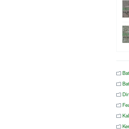
Ba
Ba
Di
Fe
Ka
Ke