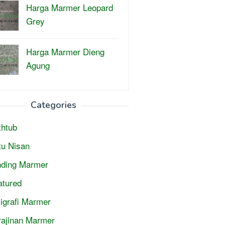
Harga Marmer Leopard
Grey
Harga Marmer Dieng
Agung
Categories
thtub
tu Nisan
nding Marmer
atured
ligrafi Marmer
rajinan Marmer