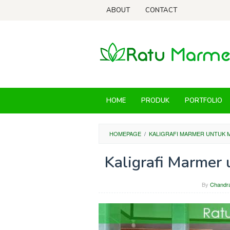
Skip
ABOUT
CONTACT
to
content
HOME
PRODUK
PORTFOLIO
HOMEPAGE
/
KALIGRAFI MARMER UNTUK M
Kaligrafi Marmer 
By
Chandr