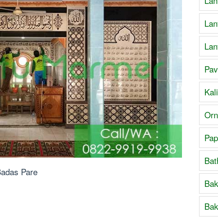
Lan
Lan
Lan
Pav
Kal
Orn
Pap
Bat
Badas Pare
Bak
Bak