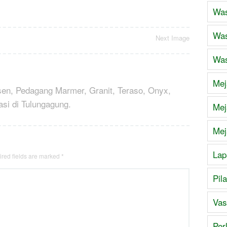
Was
Was
Next Image
Was
Mej
sen, Pedagang Marmer, Granit, Teraso, Onyx,
asi di Tulungagung.
Mej
Mej
Lap
red fields are marked
*
Pil
Vas
Per