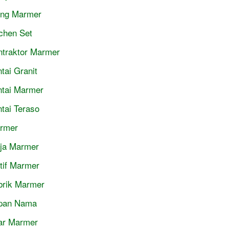
jing Marmer
tchen Set
ntraktor Marmer
tai Granit
ntai Marmer
ntai Teraso
rmer
ja Marmer
tif Marmer
brik Marmer
pan Nama
lar Marmer