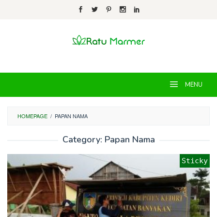
Skip
to
content
MENU
HOMEPAGE
/
PAPAN NAMA
Category:
Papan Nama
Sticky