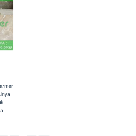
marmer
alnya
uk
ya