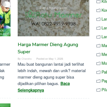
Ki
Ko
Lan
La
La
Harga Marmer Dieng Agung
Ma
Super
Me
By
Chandra
Posted on
May 1, 2026
Mo
marmer
Mau buat bangunan lantai jadi terlihat
dak
lebih indah, mewah dan unik? material
Pa
ang
marmer dieng agung super bisa
Pa
dijadikan pilihan bagus.
Baca
Pi
Selengkapnya