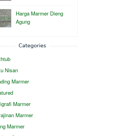
Harga Marmer Dieng
Agung
Categories
thtub
tu Nisan
nding Marmer
atured
ligrafi Marmer
rajinan Marmer
jing Marmer