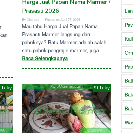
Harga Jual Papan Nama Marmer /
Prasasti 2026
Lan
By
Chandra
Posted on
April 27, 2026
Pav
Mau tahu Harga Jual Papan Nama
r
Prasasti Marmer langsung dari
ikan
Kal
pabriknya? Ratu Marmer adalah salah
satu pabrik pengrajin marmer, juga
Orn
Baca Selengkapnya
Pap
Bat
ticky
Sticky
Bak
Bak
Was