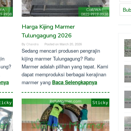
Bub
Harga Kijing Marmer
Tulungagung 2026
By
Chandra
Posted on
March 20, 2026
Sedang mencari produsen pengrajin
in
kijing marmer Tulungagung? Ratu
sung?
Marmer adalah pilihan yang tepat. Kami
k
dapat memproduksi berbagai kerajinan
marmer yang
pnya
Baca Selengkapnya
ticky
Sticky