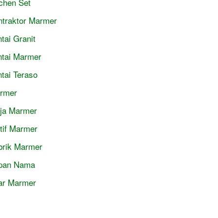
tchen Set
ntraktor Marmer
tai Granit
ntai Marmer
ntai Teraso
rmer
ja Marmer
tif Marmer
brik Marmer
pan Nama
lar Marmer