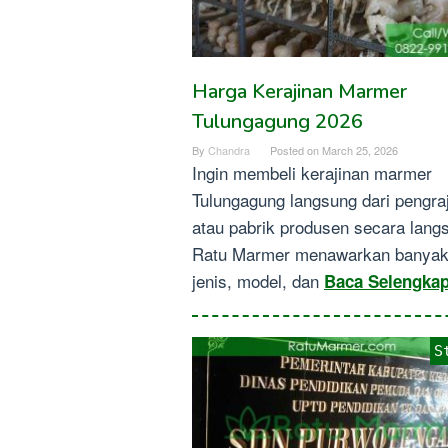
Harga Kerajinan Marmer
Tulungagung 2026
By
Chandra
Posted on
March 25, 2026
Ingin membeli kerajinan marmer
Tulungagung langsung dari pengraj
atau pabrik produsen secara lang
Ratu Marmer menawarkan banya
jenis, model, dan
Baca Selengka
S