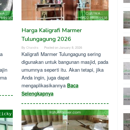
Harga Kaligrafi Marmer
Tulungagung 2026
By
Chandra
Posted on
January 8, 2026
ma
Kaligrafi Marmer Tulungagung sering
digunakan untuk bangunan masjid, pada
ajin
umumnya seperti itu. Akan tetapi, jika
ama
Anda ingin, juga dapat
mengaplikasikannya
Baca
Selengkapnya
ticky