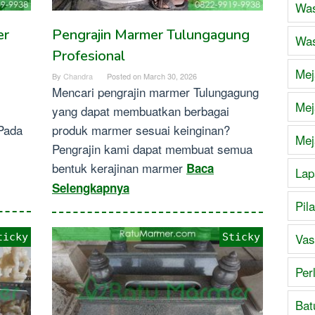
Was
er
Pengrajin Marmer Tulungagung
Was
Profesional
Mej
By
Chandra
Posted on
March 30, 2026
Mencari pengrajin marmer Tulungagung
Mej
yang dapat membuatkan berbagai
Pada
produk marmer sesuai keinginan?
Mej
Pengrajin kami dapat membuat semua
bentuk kerajinan marmer
Baca
Lap
Selengkapnya
Pil
Vas
ticky
Sticky
Per
Bat