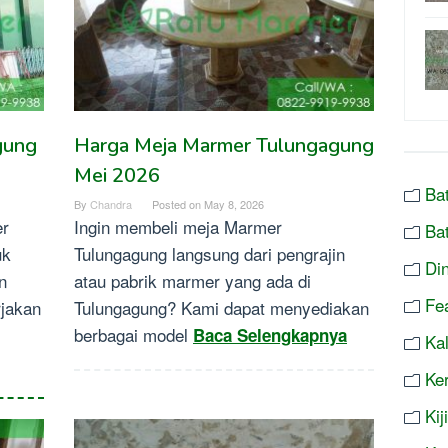
gung
Harga Meja Marmer Tulungagung
Mei 2026
Ba
By
Chandra
Posted on
May 8, 2026
er
Ingin membeli meja Marmer
Ba
uk
Tulungagung langsung dari pengrajin
Di
n
atau pabrik marmer yang ada di
Fe
jakan
Tulungagung? Kami dapat menyediakan
berbagai model
Baca Selengkapnya
Ka
Ke
Ki