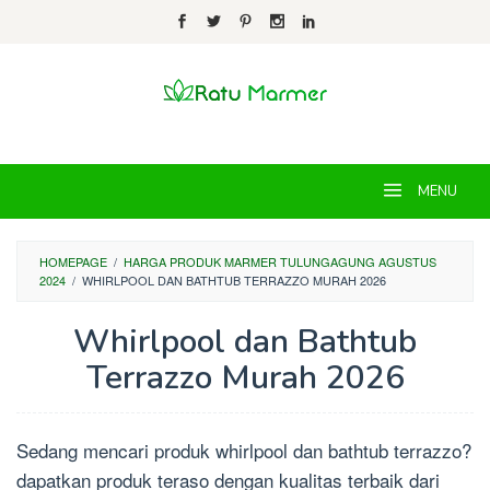
Skip
to
content
MENU
HOMEPAGE
/
HARGA PRODUK MARMER TULUNGAGUNG AGUSTUS
2024
/
WHIRLPOOL DAN BATHTUB TERRAZZO MURAH 2026
Whirlpool dan Bathtub
Terrazzo Murah 2026
By
Chandra
Posted
Sedang mencari produk whirlpool dan bathtub terrazzo?
on
May
dapatkan produk teraso dengan kualitas terbaik dari
21,