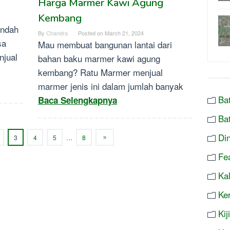
Harga Marmer Kawi Agung
Kembang
indah
By
Chandra
Posted on
March 21, 2024
sa
Mau membuat bangunan lantai dari
njual
bahan baku marmer kawi agung
kembang? Ratu Marmer menjual
marmer jenis ini dalam jumlah banyak
Ba
Baca Selengkapnya
Ba
Di
3
4
5
…
8
Fe
Ka
Ke
Ki