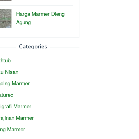
Harga Marmer Dieng
Agung
Categories
thtub
tu Nisan
nding Marmer
atured
ligrafi Marmer
rajinan Marmer
jing Marmer