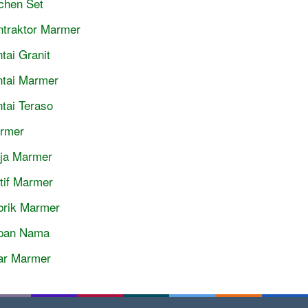
tchen Set
ntraktor Marmer
tai Granit
ntai Marmer
ntai Teraso
rmer
ja Marmer
tif Marmer
brik Marmer
pan Nama
lar Marmer