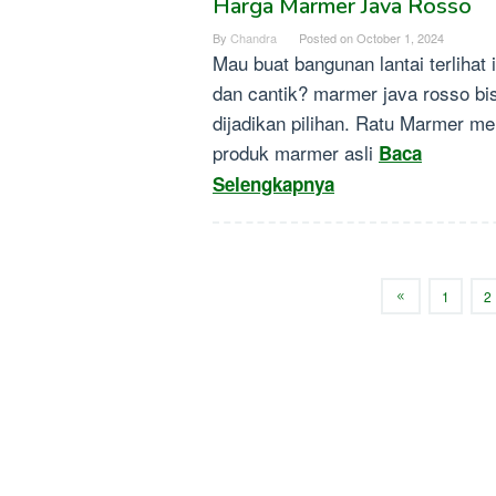
Harga Marmer Java Rosso
By
Chandra
Posted on
October 1, 2024
Mau buat bangunan lantai terlihat 
dan cantik? marmer java rosso bi
dijadikan pilihan. Ratu Marmer me
produk marmer asli
Baca
Selengkapnya
1
2