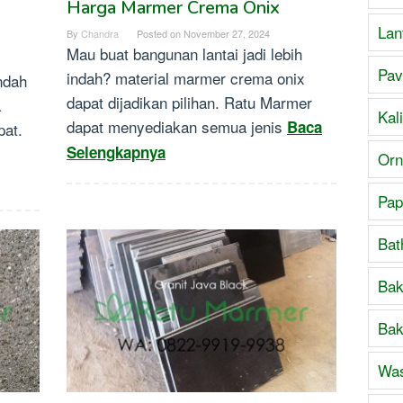
Harga Marmer Crema Onix
Lan
By
Chandra
Posted on
November 27, 2024
Mau buat bangunan lantai jadi lebih
Pav
indah? material marmer crema onix
ndah
dapat dijadikan pilihan. Ratu Marmer
a
Kal
dapat menyediakan semua jenis
Baca
pat.
Selengkapnya
Orn
Pap
Bat
Bak
Bak
Was