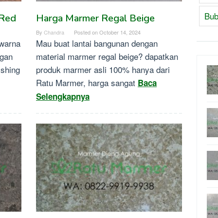
Bub
 Red
Harga Marmer Regal Beige
By
Chandra
Posted on
October 14, 2024
 warna
Mau buat lantai bangunan dengan
ngan
material marmer regal beige? dapatkan
ishing
produk marmer asli 100% hanya dari
Ratu Marmer, harga sangat
Baca
Selengkapnya