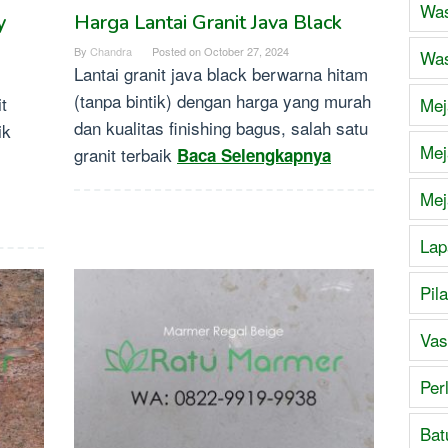
Was
y
Harga Lantai Granit Java Black
By
Chandra
Posted on
October 27, 2024
Was
Lantai granit java black berwarna hitam
(tanpa bintik) dengan harga yang murah
it
Mej
dan kualitas finishing bagus, salah satu
ik
Mej
granit terbaik
Baca Selengkapnya
Mej
Lap
Pil
Vas
Per
Bat