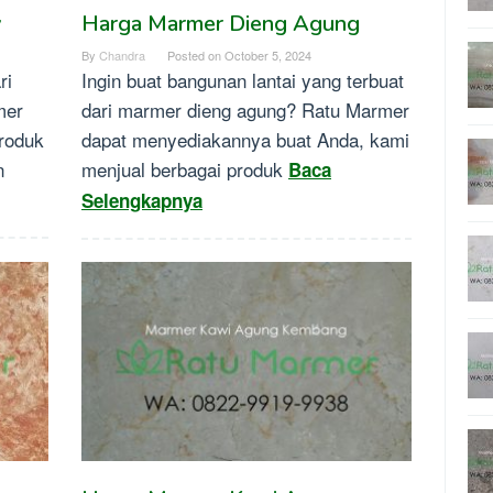
y
Harga Marmer Dieng Agung
By
Chandra
Posted on
October 5, 2024
ri
Ingin buat bangunan lantai yang terbuat
mer
dari marmer dieng agung? Ratu Marmer
roduk
dapat menyediakannya buat Anda, kami
n
menjual berbagai produk
Baca
Selengkapnya