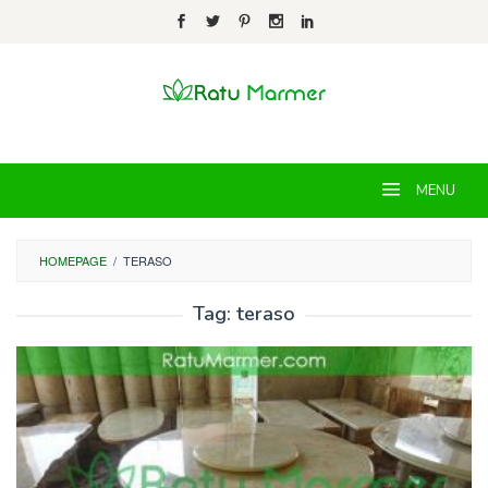
Skip
to
content
MENU
HOMEPAGE
/
TERASO
Tag:
teraso