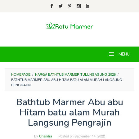
Skip
to
content
MENU
HOMEPAGE
/
HARGA BATHTUB MARMER TULUNGAGUNG 2026
/
BATHTUB MARMER ABU ABU HITAM BATU ALAM MURAH LANGSUNG
PENGRAJIN
Bathtub Marmer Abu abu
Hitam batu alam Murah
Langsung Pengrajin
By
Chandra
Posted on
September 14, 2022