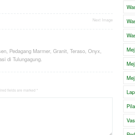
Was
Next Image
Was
Was
Mej
sen, Pedagang Marmer, Granit, Teraso, Onyx,
asi di Tulungagung.
Mej
Mej
red fields are marked
*
Lap
Pil
Vas
Per