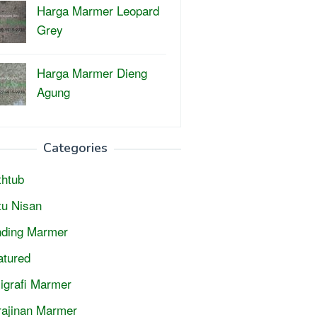
Harga Marmer Leopard
Grey
Harga Marmer Dieng
Agung
Categories
thtub
tu Nisan
nding Marmer
atured
ligrafi Marmer
rajinan Marmer