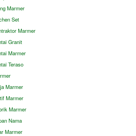
jing Marmer
tchen Set
ntraktor Marmer
tai Granit
ntai Marmer
ntai Teraso
rmer
ja Marmer
tif Marmer
brik Marmer
pan Nama
lar Marmer