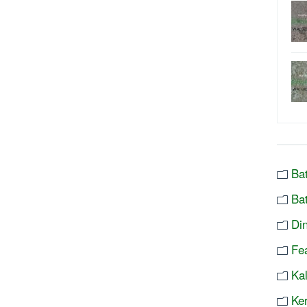
Ba
Ba
Di
Fe
Ka
Ke