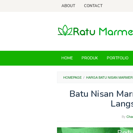
Skip
ABOUT
CONTACT
to
content
HOME
PRODUK
PORTFOLIO
HOMEPAGE
/
HARGA BATU NISAN MARMER
Batu Nisan Ma
Langs
By
Cha