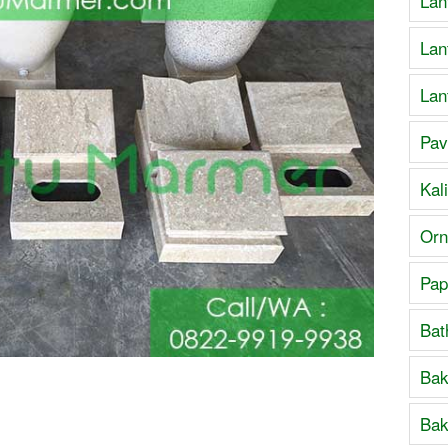
Lan
Lan
Lan
Pav
Kal
Orn
Pap
Bat
Bak
Bak