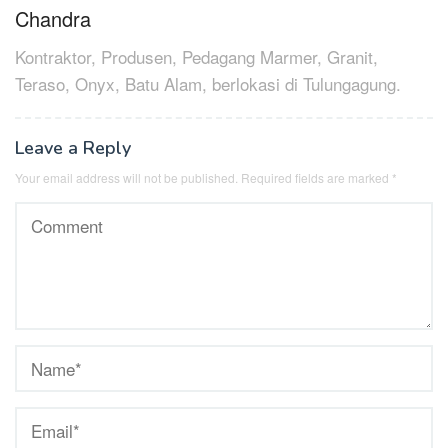
navigation
Chandra
Kontraktor, Produsen, Pedagang Marmer, Granit,
Teraso, Onyx, Batu Alam, berlokasi di Tulungagung.
Leave a Reply
Your email address will not be published.
Required fields are marked
*