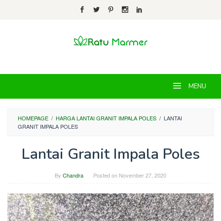
Skip
to
content
MENU
HOMEPAGE
/
HARGA LANTAI GRANIT IMPALA POLES
/
LANTAI
GRANIT IMPALA POLES
Lantai Granit Impala Poles
By
Chandra
Posted on
November 27, 2020