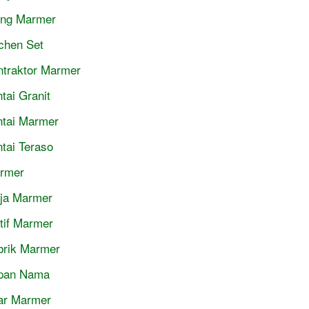
jing Marmer
tchen Set
ntraktor Marmer
tai Granit
ntai Marmer
ntai Teraso
rmer
ja Marmer
tif Marmer
brik Marmer
pan Nama
lar Marmer