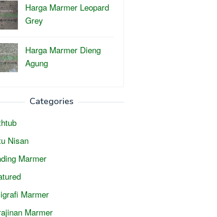
Harga Marmer Leopard
Grey
Harga Marmer Dieng
Agung
Categories
thtub
tu Nisan
nding Marmer
atured
ligrafi Marmer
rajinan Marmer