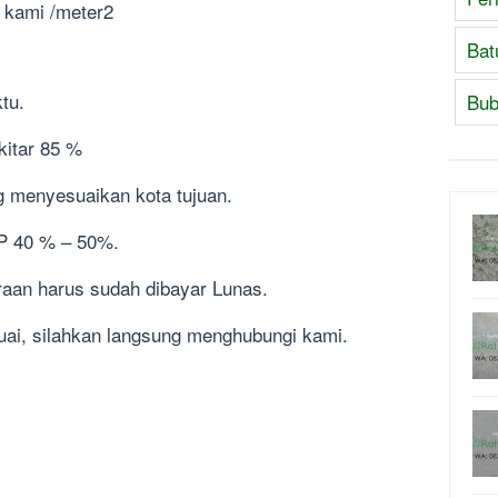
 kami /meter2
Bat
tu.
Bub
itar 85 %
g menyesuaikan kota tujuan.
P 40 % – 50%.
raan harus sudah dibayar Lunas.
suai, silahkan langsung menghubungi kami.