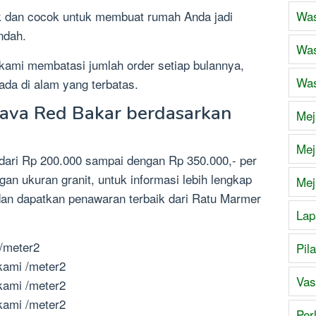
nik dan cocok untuk membuat rumah Anda jadi
Was
indah.
Was
 kami membatasi jumlah order setiap bulannya,
Was
ada di alam yang terbatas.
Java Red Bakar berdasarkan
Mej
Mej
 dari Rp 200.000 sampai dengan Rp 350.000,- per
n ukuran granit, untuk informasi lebih lengkap
Mej
dan dapatkan penawaran terbaik dari Ratu Marmer
Lap
/meter2
Pil
kami /meter2
Vas
kami /meter2
kami /meter2
Per