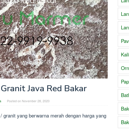
Lan
Lan
Lan
Pav
Kal
Orn
Pap
 Granit Java Red Bakar
Bat
a
Posted on
November 28, 2020
Bak
r / granit yang berwarna merah dengan harga yang
Bak