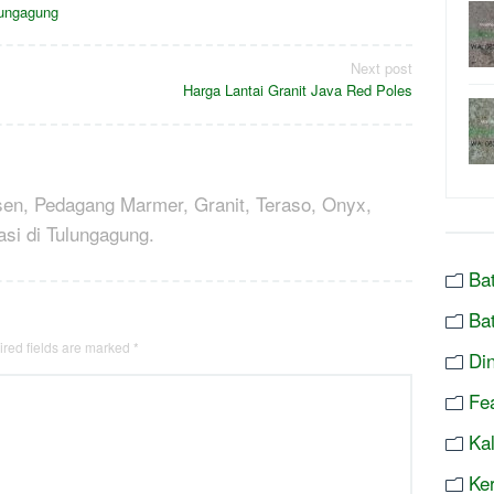
lungagung
Next post
Harga Lantai Granit Java Red Poles
sen, Pedagang Marmer, Granit, Teraso, Onyx,
asi di Tulungagung.
Ba
Ba
red fields are marked
*
Di
Fe
Ka
Ke