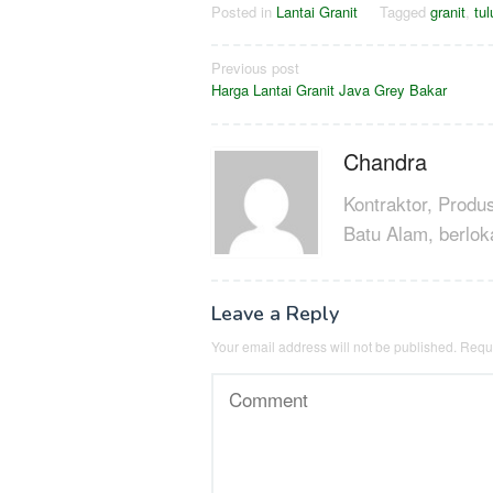
Posted in
Lantai Granit
Tagged
granit
,
tu
Post
Previous post
Harga Lantai Granit Java Grey Bakar
navigation
Chandra
Kontraktor, Produ
Batu Alam, berlok
Leave a Reply
Your email address will not be published.
Requi