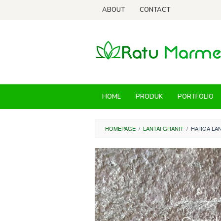
Skip
ABOUT
CONTACT
to
content
HOME
PRODUK
PORTFOLIO
HOMEPAGE
/
LANTAI GRANIT
/
HARGA LAN