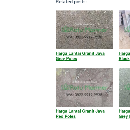
Related posts:
Harga Lantai Granit Java
Harga
Grey Poles
Black
Harga Lantai Granit Java
Harga
Red Poles
Grey 