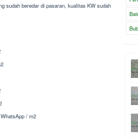
g sudah beredar di pasaran, kualitas KW sudah
Bat
Bub
2
m2
2
2
 / WhatsApp / m2