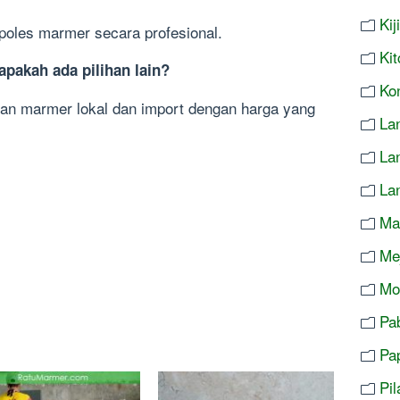
Ki
 poles marmer secara profesional.
Ki
 apakah ada pilihan lain?
Ko
han marmer lokal dan import dengan harga yang
Lan
La
La
Ma
Me
Mo
Pa
Pa
Pi