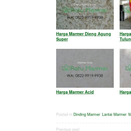
Harga Marmer Dieng Agung
Harga
Super
Tulu
Harga Marmer Acid
Harga
Posted in
Dinding Marmer
,
Lantai Marmer
,
M
Post
Previous post