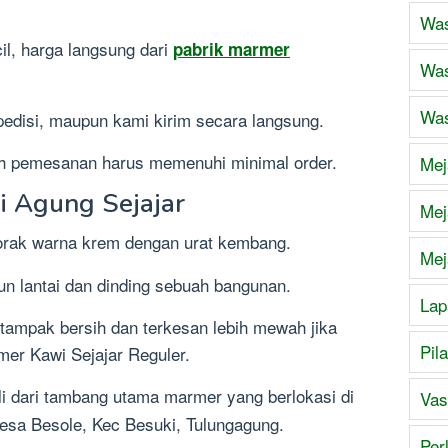
Was
il, harga langsung dari
pabrik marmer
Was
Was
edisi, maupun kami kirim secara langsung.
ah pemesanan harus memenuhi minimal order.
Mej
 Agung Sejajar
Mej
corak warna krem dengan urat kembang.
Mej
 lantai dan dinding sebuah bangunan.
Lap
 tampak bersih dan terkesan lebih mewah jika
Pil
er Kawi Sejajar Reguler.
sli dari tambang utama marmer yang berlokasi di
Vas
desa Besole, Kec Besuki, Tulungagung.
Per