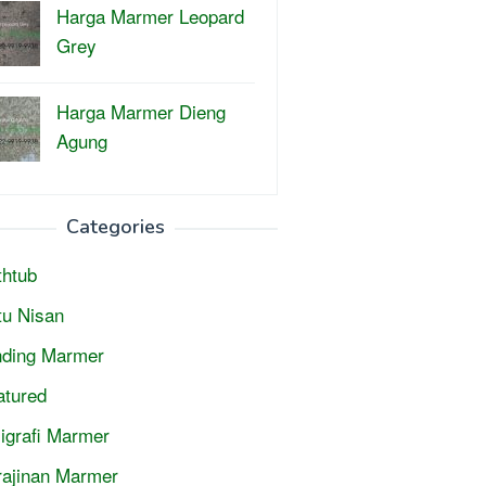
Harga Marmer Leopard
Grey
Harga Marmer Dieng
Agung
Categories
thtub
tu Nisan
nding Marmer
atured
ligrafi Marmer
rajinan Marmer