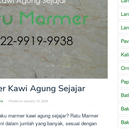
Lan
Lan
Lan
Pav
Kal
Orn
Pap
r Kawi Agung Sejajar
Bat
ra
Posted on
January 14, 2024
Bak
baku marmer kawi agung sejajar? Ratu Marmer
Bak
ni dalam jumlah yang banyak, sesuai dengan