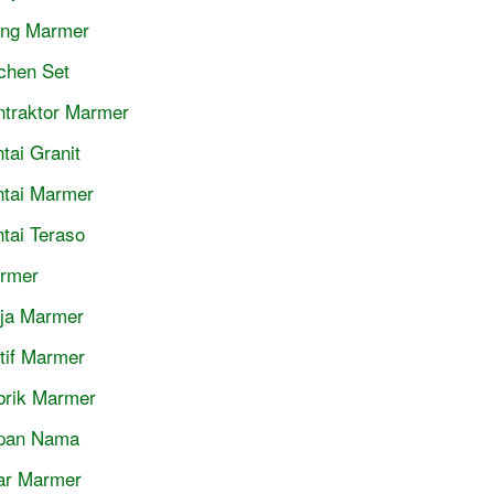
jing Marmer
tchen Set
ntraktor Marmer
tai Granit
ntai Marmer
ntai Teraso
rmer
ja Marmer
tif Marmer
brik Marmer
pan Nama
lar Marmer