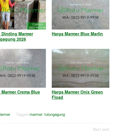
 Dinding Marmer
Harga Marmer Blue Marlin
ngagung 2026
 Marmer Crema Blue
Harga Marmer Onix Green
Fload
armer
Tagged
marmer
,
tulungagung
Next post