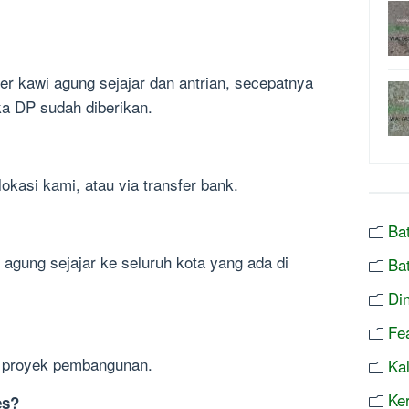
r kawi agung sejajar dan antrian, secepatnya
a DP sudah diberikan.
lokasi kami, atau via transfer bank.
Ba
agung sejajar ke seluruh kota yang ada di
Ba
Di
Fe
s proyek pembangunan.
Ka
Ke
es?