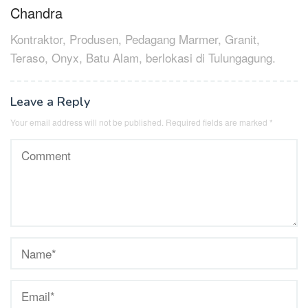
navigation
Chandra
Kontraktor, Produsen, Pedagang Marmer, Granit,
Teraso, Onyx, Batu Alam, berlokasi di Tulungagung.
Leave a Reply
Your email address will not be published.
Required fields are marked
*