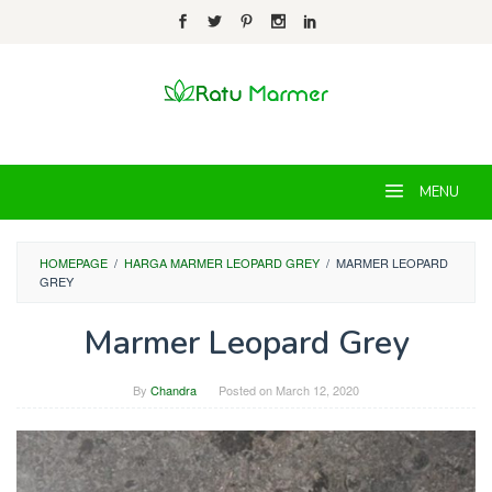
Skip
to
content
MENU
HOMEPAGE
/
HARGA MARMER LEOPARD GREY
/
MARMER LEOPARD
GREY
Marmer Leopard Grey
By
Chandra
Posted on
March 12, 2020